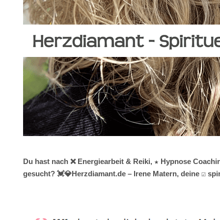
Du hast nach ❌ Energiearbeit & Reiki, ★ Hypnose Coachi
gesucht? 💓️💎Herzdiamant.de – Irene Matern, deine ☑️ sp