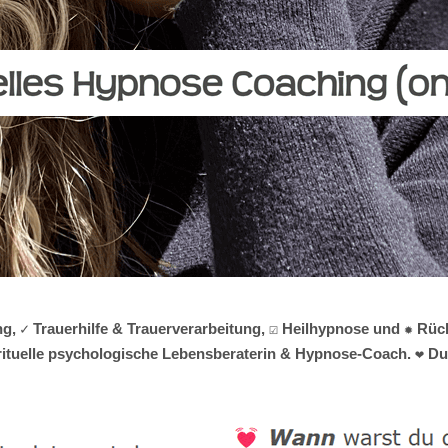
ng, ✓ Trauerhilfe & Trauerverarbeitung, ☑️ Heilhypnose und ✹ R
irituelle psychologische Lebensberaterin & Hypnose-Coach. ❤ Du w