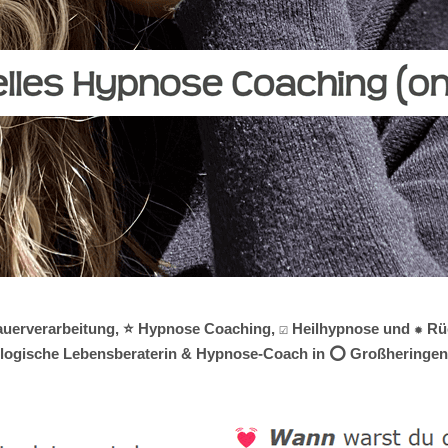
rauerverarbeitung, ⭐ Hypnose Coaching, ☑️ Heilhypnose und ✹ Rüc
chologische Lebensberaterin & Hypnose-Coach in ⭕ Großheringen.