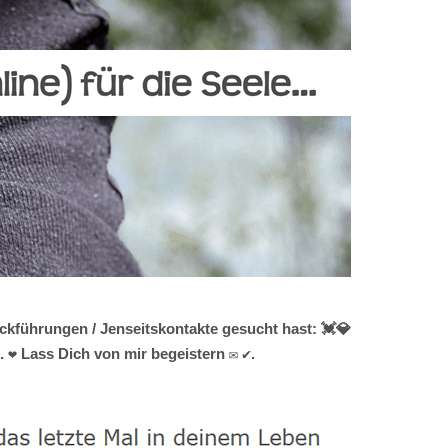
kführungen / Jenseitskontakte gesucht hast: 💓️💎
 ❤ Lass Dich von mir begeistern ✉ ✔.