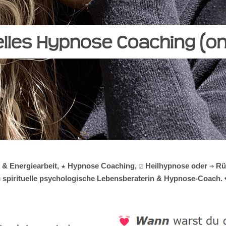
i & Energiearbeit, ★ Hypnose Coaching, ☑️ Heilhypnose oder ⇒ 
☑️ spirituelle psychologische Lebensberaterin & Hypnose-Coach. ❤