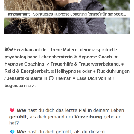
💓️💎Herzdiamant.de – Irene Matern, deine ☑️ spirituelle
psychologische Lebensberaterin & Hypnose-Coach. ⭐
Hypnose Coaching, ✔️ Trauerhilfe & Trauerverarbeitung, ✺
Reiki & Energiearbeit, ☑️ Heilhypnose oder ✹ Rückführungen
/ Jenseitskontakte in ⭕ Themar. ❤ Lass Dich von mir
begeistern ✉ ✔.