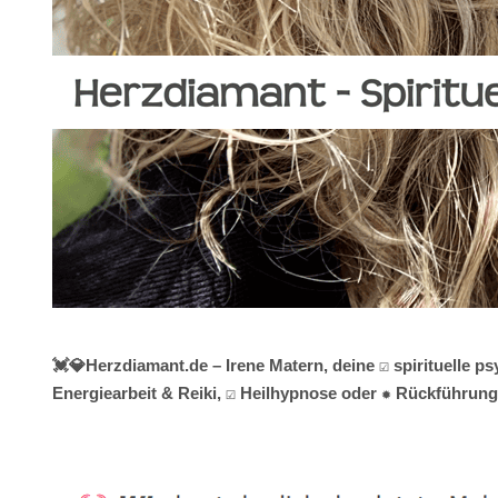
💓️💎Herzdiamant.de – Irene Matern, deine ☑️ spirituelle
Energiearbeit & Reiki, ☑️ Heilhypnose oder ✹ Rückführunge