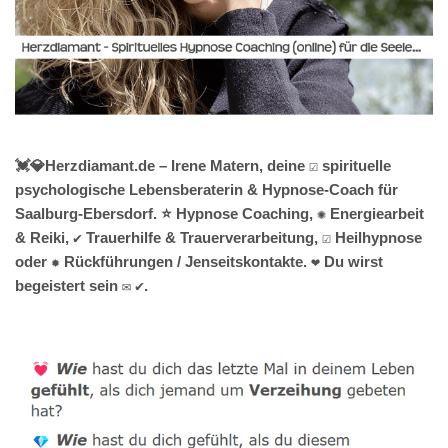
💓️💎Herzdiamant.de – Irene Matern, deine ☑️ spirituelle
psychologische Lebensberaterin & Hypnose-Coach für
Saalburg-Ebersdorf. ⭐ Hypnose Coaching, ✺ Energiearbeit
& Reiki, ✔️ Trauerhilfe & Trauerverarbeitung, ☑️ Heilhypnose
oder ✹ Rückführungen / Jenseitskontakte. ❤ Du wirst
begeistert sein ✉ ✔.