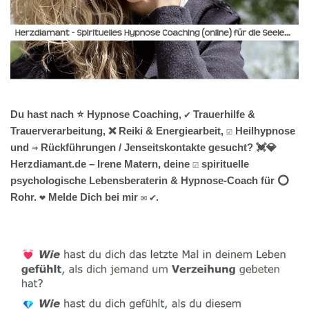
Du hast nach ⭐ Hypnose Coaching, ✔️ Trauerhilfe &
Trauerverarbeitung, ❌ Reiki & Energiearbeit, ☑️ Heilhypnose
und ⇒ Rückführungen / Jenseitskontakte gesucht? 💓️💎
Herzdiamant.de – Irene Matern, deine ☑️ spirituelle
psychologische Lebensberaterin & Hypnose-Coach für ⭕
Rohr. ❤ Melde Dich bei mir ✉ ✔.