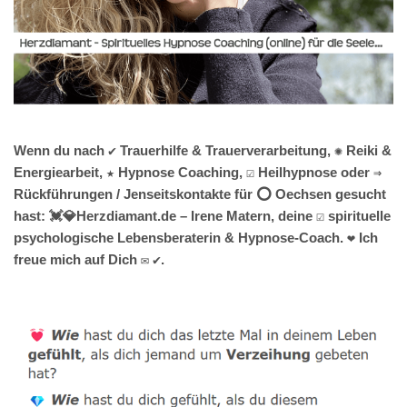
Wenn du nach ✔️ Trauerhilfe & Trauerverarbeitung, ✺ Reiki &
Energiearbeit, ★ Hypnose Coaching, ☑️ Heilhypnose oder ⇒
Rückführungen / Jenseitskontakte für ⭕ Oechsen gesucht
hast: 💓️💎Herzdiamant.de – Irene Matern, deine ☑️ spirituelle
psychologische Lebensberaterin & Hypnose-Coach. ❤ Ich
freue mich auf Dich ✉ ✔.