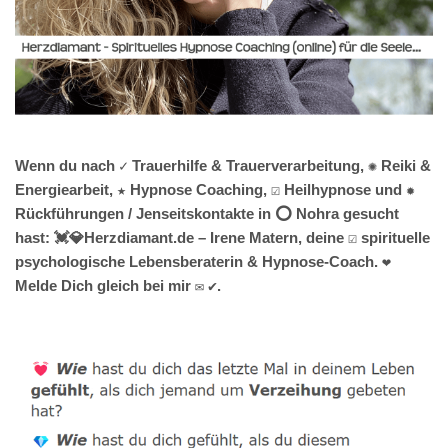
Wenn du nach ✓ Trauerhilfe & Trauerverarbeitung, ✺ Reiki &
Energiearbeit, ★ Hypnose Coaching, ☑️ Heilhypnose und ✹
Rückführungen / Jenseitskontakte in ⭕ Nohra gesucht
hast: 💓️💎Herzdiamant.de – Irene Matern, deine ☑️ spirituelle
psychologische Lebensberaterin & Hypnose-Coach. ❤
Melde Dich gleich bei mir ✉ ✔.