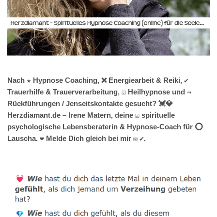
Nach ★ Hypnose Coaching, ❌ Energiearbeit & Reiki, ✔️
Trauerhilfe & Trauerverarbeitung, ☑️ Heilhypnose und ⇒
Rückführungen / Jenseitskontakte gesucht? 💓️💎
Herzdiamant.de – Irene Matern, deine ☑️ spirituelle
psychologische Lebensberaterin & Hypnose-Coach für ⭕
Lauscha. ❤ Melde Dich gleich bei mir ✉ ✔.