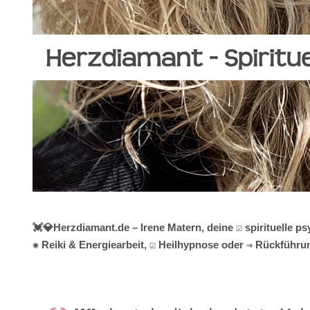
💓️💎Herzdiamant.de – Irene Matern, deine ☑️ spirituelle
✺ Reiki & Energiearbeit, ☑️ Heilhypnose oder ⇒ Rückführun