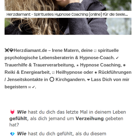
💓️💎Herzdiamant.de – Irene Matern, deine ☑️ spirituelle
psychologische Lebensberaterin & Hypnose-Coach. ✔️
Trauerhilfe & Trauerverarbeitung, ★ Hypnose Coaching, ✺
Reiki & Energiearbeit, ☑️ Heilhypnose oder ✹ Rückführungen
/ Jenseitskontakte in ⭕ Kirchgandern. ❤ Lass Dich von mir
begeistern ✉ ✔.