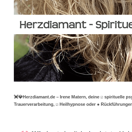
💓️💎Herzdiamant.de – Irene Matern, deine ☑️ spirituelle
Trauerverarbeitung, ☑️ Heilhypnose oder ✹ Rückführungen 