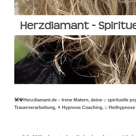
💓️💎Herzdiamant.de – Irene Matern, deine ☑️ spirituelle
Trauerverarbeitung, ⭐ Hypnose Coaching, ☑️ Heilhypnose o