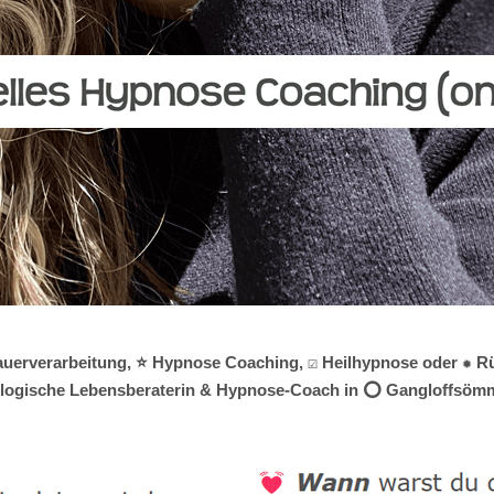
rauerverarbeitung, ⭐ Hypnose Coaching, ☑️ Heilhypnose oder ✹ Rü
chologische Lebensberaterin & Hypnose-Coach in ⭕ Gangloffsömme