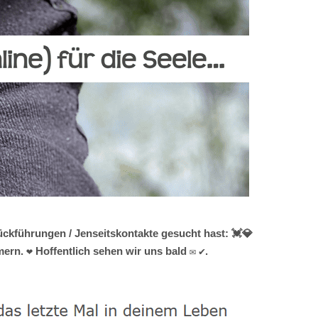
ckführungen / Jenseitskontakte gesucht hast: 💓️💎
rn. ❤ Hoffentlich sehen wir uns bald ✉ ✔.