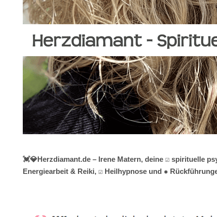
💓️💎Herzdiamant.de – Irene Matern, deine ☑️ spirituell
Energiearbeit & Reiki, ☑️ Heilhypnose und ✹ Rückführungen