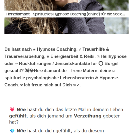
Du hast nach ★ Hypnose Coaching, ✔️ Trauerhilfe &
Trauerverarbeitung, ✺ Energiearbeit & Reiki, ☑️ Heilhypnose
oder ⇒ Rückführungen / Jenseitskontakte für ⭕ Bürgel
gesucht? 💓️💎Herzdiamant.de – Irene Matern, deine ☑️
spirituelle psychologische Lebensberaterin & Hypnose-
Coach. ❤ Ich freue mich auf Dich ✉ ✔.