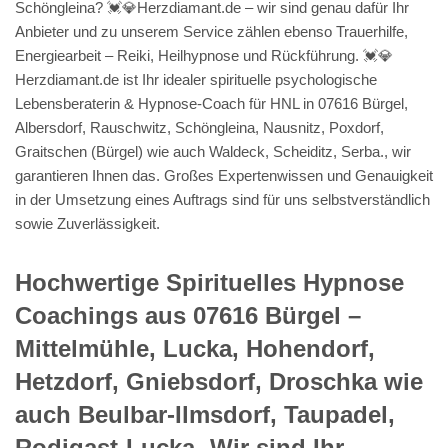
Schöngleina? 💓️💎Herzdiamant.de – wir sind genau dafür Ihr
Anbieter und zu unserem Service zählen ebenso Trauerhilfe,
Energiearbeit – Reiki, Heilhypnose und Rückführung. 💓️💎
Herzdiamant.de ist Ihr idealer spirituelle psychologische
Lebensberaterin & Hypnose-Coach für HNL in 07616 Bürgel,
Albersdorf, Rauschwitz, Schöngleina, Nausnitz, Poxdorf,
Graitschen (Bürgel) wie auch Waldeck, Scheiditz, Serba., wir
garantieren Ihnen das. Großes Expertenwissen und Genauigkeit
in der Umsetzung eines Auftrags sind für uns selbstverständlich
sowie Zuverlässigkeit.
Hochwertige Spirituelles Hypnose
Coachings aus 07616 Bürgel –
Mittelmühle, Lucka, Hohendorf,
Hetzdorf, Gniebsdorf, Droschka wie
auch Beulbar-Ilmsdorf, Taupadel,
Rodigast-Lucka -Wir sind Ihr